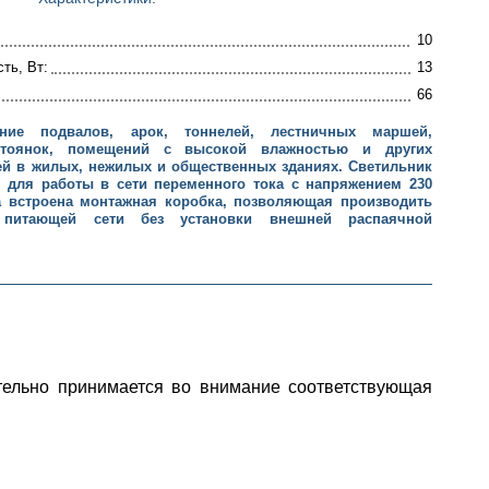
10
ть, Вт:
13
66
ние подвалов, арок, тоннелей, лестничных маршей,
остоянок, помещений с высокой влажностью и других
й в жилых, нежилых и общественных зданиях. Светильник
н для работы в сети переменного тока с напряжением 230
а встроена монтажная коробка, позволяющая производить
 питающей сети без установки внешней распаячной
тельно принимается во внимание соответствующая