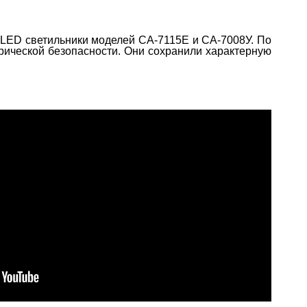
 LED светильники моделей СА-7115Е и СА-7008У. По
трической безопасности. Они сохранили характерную