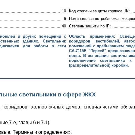
10
Код степени защиты корпуса, IK:
6
Номинальная потребляемая мощнос
40
Степень защиты по IP:
стибюлей и других помещений с
Область применения: Освеще
твенных зданиях. Светильник
коридоров, вестибюлей, авт
дназначен для работы в сети
помещений с пребыванием люде
СА-7115Е "Персей" предназначе
вольт. В основание светильник
подключение светильника к
(распределительной) коробки.
льные светильники в сфере ЖКХ
, коридоров, холлов жилых домов, специалистами обяза
е 7-е, главы 6 и 7.1).
овые. Термины и определения».