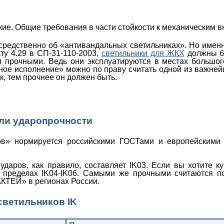
кие. Общие требования в части стойкости к механическим
средственно об «антивандальных светильниках». Но именно
ту 4.29 в СП-31-110-2003,
светильники для ЖКХ
должны б
и прочными. Ведь они эксплуатируются в местах большого
льное исполнение» можно по праву считать одной из важне
, тем прочнее он должен быть.
ли ударопрочности
ов» нормируется российскими ГОСТами и европейскими
ударов, как правило, составляет IK03. Если вы хотите 
 в пределах IK04-IK06. Самыми же прочными считаются п
КТЕЙ» в регионах России.
ветильников IK