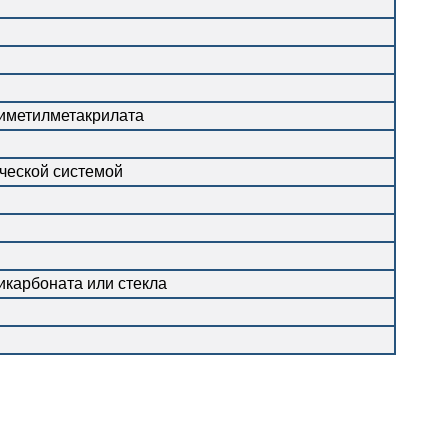
лиметилметакрилата
ческой системой
икарбоната или стекла