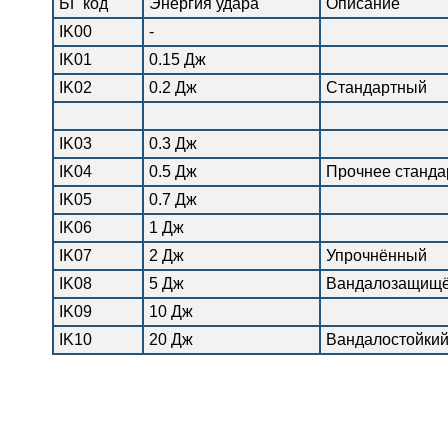
БГ код
Энергия удара
Описание
IK00
-
IK01
0.15 Дж
IK02
0.2 Дж
Стандартный
IK03
0.3 Дж
IK04
0.5 Дж
Прочнее станда
IK05
0.7 Дж
IK06
1 Дж
IK07
2 Дж
Упрочнённый
IK08
5 Дж
Вандалозащищ
IK09
10 Дж
IK10
20 Дж
Вандалостойки