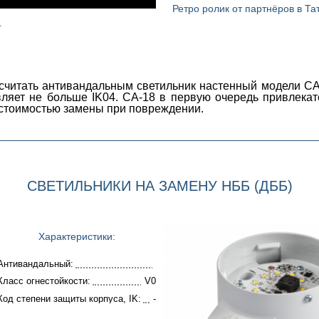
Ретро ролик от партнёров в Та
.
 считать антивандальным светильник настенный модели СА
вляет не больше IK04. СА-18 в первую очередь привлека
 стоимостью замены при повреждении.
СВЕТИЛЬНИКИ НА ЗАМЕНУ НББ (ДББ)
Характеристики:
Антивандальный:
Класс огнестойкости:
V0
Код степени защиты корпуса, IK:
-