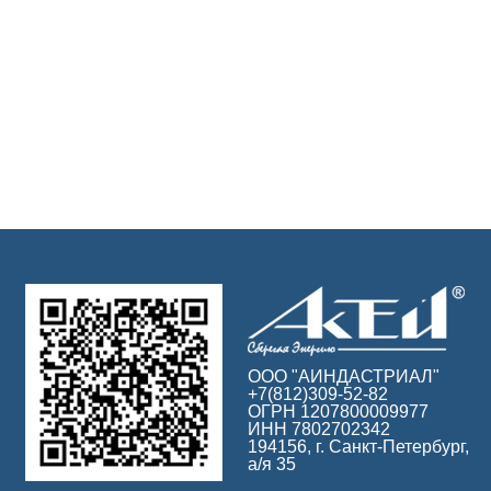
ООО "АИНДАСТРИАЛ"
+7(812)309-52-82
ОГРН 1207800009977
ИНН 7802702342
194156, г. Санкт-Петербург,
а/я 35