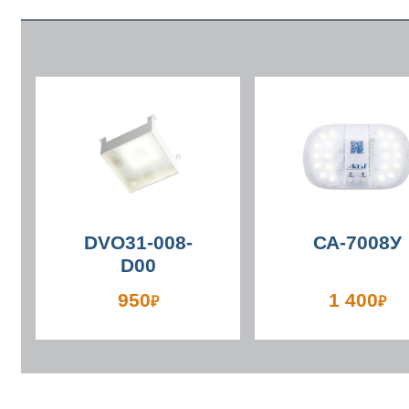
DVO31-008-
СА-7008У
D00
950
1 400
₽
₽