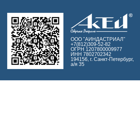
ООО "АИНДАСТРИАЛ"
+7(812)309-52-82
ОГРН 1207800009977
ИНН 7802702342
194156, г. Санкт-Петербург,
а/я 35