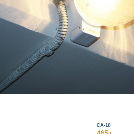
СА-18
465
₽