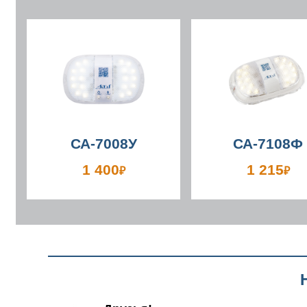
СА-7008У
СА-7108Ф
1 400
1 215
₽
₽