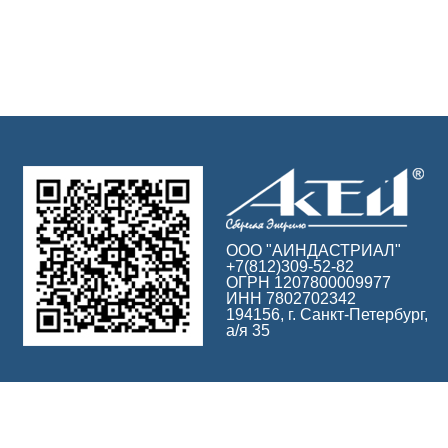
ООО "АИНДАСТРИАЛ"
+7(812)309-52-82
ОГРН 1207800009977
ИНН 7802702342
194156, г. Санкт-Петербург,
а/я 35