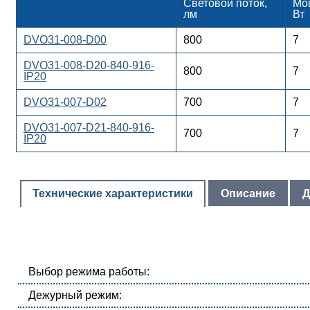
Световой поток,
Мо
лм
Вт
DVO31-008-D00
800
7
DVO31-008-D20-840-916-
800
7
IP20
DVO31-007-D02
700
7
DVO31-007-D21-840-916-
700
7
IP20
Технические характеристики
Описание
Д
Выбор режима работы:
Дежурный режим: